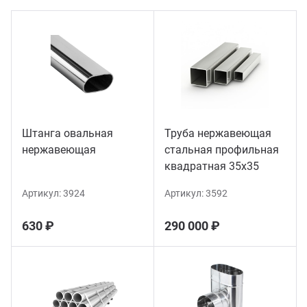
ганизация праздников
таллопрокат
зывы
р-Султан
Стом
лиграфия
опление и вентиляция
ртнеры
стинг
нтехника
цензии
Штанга овальная
Труба нержавеющая
бототехника
кументы
нержавеющая
стальная профильная
квадратная 35х35
квизиты
Артикул:
3924
Артикул:
3592
тория
630 ₽
290 000 ₽