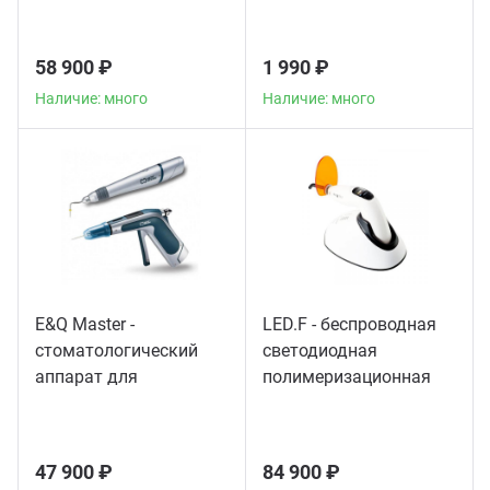
мощности
58 900 ₽
1 990 ₽
Наличие: много
Наличие: много
E&Q Master -
LED.F - беспроводная
стоматологический
светодиодная
аппарат для
полимеризационная
пломбирования
лампа
корневых каналов
47 900 ₽
84 900 ₽