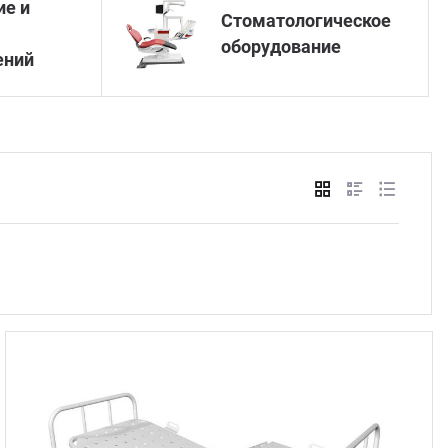
ие и
Стоматологическое
Стом
оборудование
ений