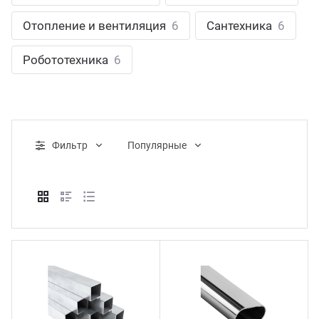
ганизация праздников
таллопрокат
зывы
Отопление и вентиляция
6
Сантехника
6
р-Султан
Стом
лиграфия
опление и вентиляция
ртнеры
Робототехника
6
стинг
нтехника
цензии
бототехника
кументы
Фильтр
Популярные
квизиты
тория