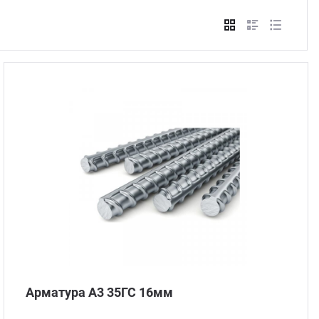
Стом
Арматура А3 35ГС 16мм