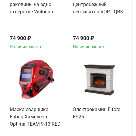
раковины на одно
центробежный
отверстие Victorian
вентилятор VORT QBK
American Standard
10/10 4M 1V
хром
74 900 ₽
74 900 ₽
Наличие: много
Наличие: много
Маска сварщика
Электрокамин Elford
Fubag Хамелеон
FS25
Optima TEAM 9-13 RED