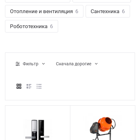
ганизация праздников
таллопрокат
зывы
Отопление и вентиляция
6
Сантехника
6
р-Султан
Стом
лиграфия
опление и вентиляция
ртнеры
Робототехника
6
стинг
нтехника
цензии
бототехника
кументы
Фильтр
Cначала дорогие
квизиты
тория