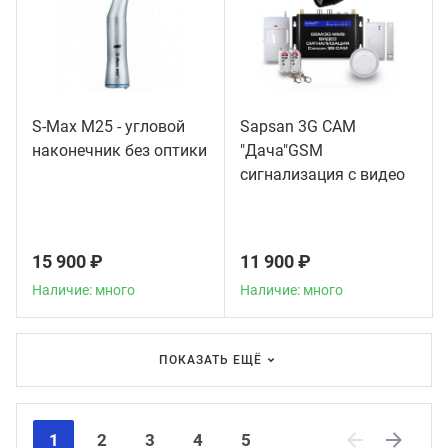
S-Max M25 - угловой
Sapsan 3G CAM
наконечник без оптики
"Дача"GSM
сигнализация с видео
15 900 ₽
11 900 ₽
Наличие: много
Наличие: много
ПОКАЗАТЬ ЕЩЁ
1
2
3
4
5