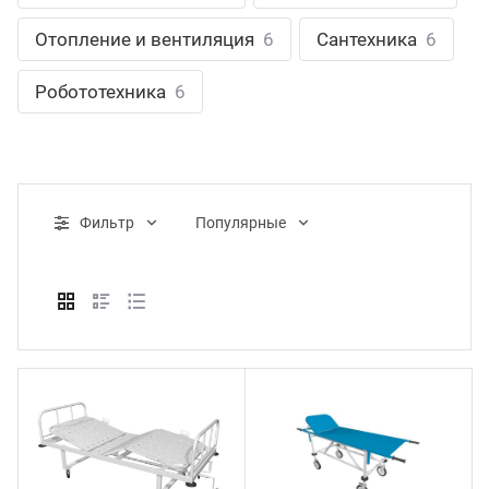
ганизация праздников
таллопрокат
зывы
Отопление и вентиляция
6
Сантехника
6
р-Султан
Стом
лиграфия
опление и вентиляция
ртнеры
Робототехника
6
стинг
нтехника
цензии
бототехника
кументы
Фильтр
Популярные
квизиты
тория