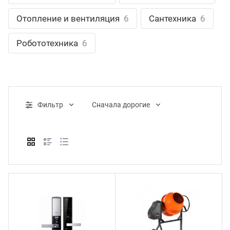
ганизация праздников
таллопрокат
зывы
Отопление и вентиляция
6
Сантехника
6
р-Султан
Стом
лиграфия
опление и вентиляция
ртнеры
Робототехника
6
стинг
нтехника
цензии
бототехника
кументы
Фильтр
Cначала дорогие
квизиты
тория