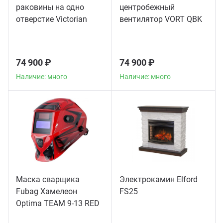
раковины на одно
центробежный
отверстие Victorian
вентилятор VORT QBK
American Standard
10/10 4M 1V
хром
74 900 ₽
74 900 ₽
Наличие: много
Наличие: много
Маска сварщика
Электрокамин Elford
Fubag Хамелеон
FS25
Optima TEAM 9-13 RED