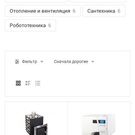
ганизация праздников
таллопрокат
зывы
Отопление и вентиляция
6
Сантехника
6
р-Султан
Стом
лиграфия
опление и вентиляция
ртнеры
Робототехника
6
стинг
нтехника
цензии
бототехника
кументы
Фильтр
Cначала дорогие
квизиты
тория